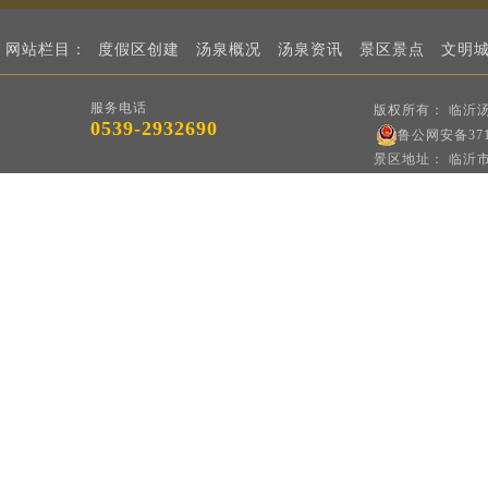
网站栏目：
度假区创建
汤泉概况
汤泉资讯
景区景点
文明
在线订票
酒店预
服务电话
版权所有： 临沂
0539-2932690
鲁公网安备3713
景区地址： 临沂